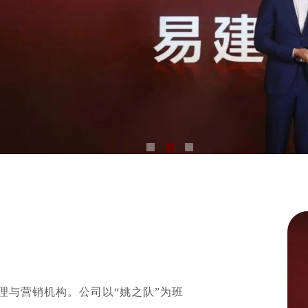
理与营销机构。公司以“姚之队”为班