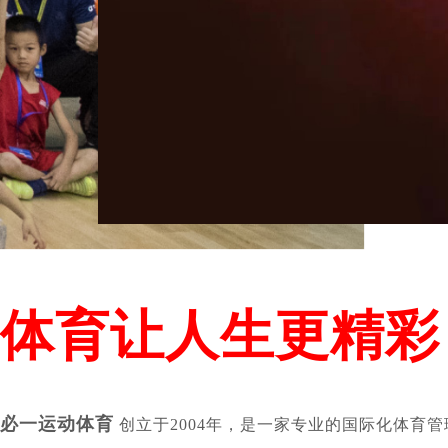
体育让人生更精彩
必一运动体育
创立于2004年，是一家专业的国际化体育管