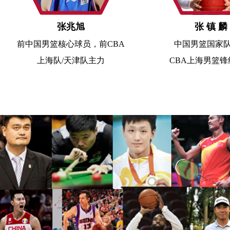
张兆旭
张 镇 麟
前
中国男篮核心球员，前CBA
中国男篮国家
上海队/天津队主力
CBA上海男篮锋