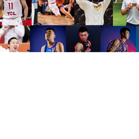
赛事运营
必一运动体育组织各种赛事运营，
协助创办、策划并成
学以及大学参加。
赢得广泛的社会赞誉和影响力，拓展