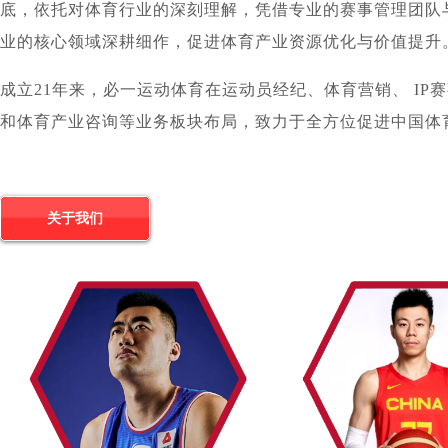
底，依托对体育行业的深刻理解，凭借专业的赛事管理团队
业的核心领域深耕细作，促进体育产业资源优化与价值提升
成立21年来，必一运动体育在运动员经纪、体育营销、 IP
和体育产业咨询等业务板块布局，致力于全方位促进中国体
关于我们